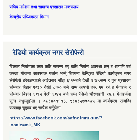
संघिय मामिला तथा सामान्‍य प्रशासन मन्त्रालय
केन्द्रीय पञ्जिकरण विभाग
रेडियो कार्यक्रम नगर सेरोफेरो
विकास निर्माणका काम कति सम्पन्न भए कति निर्माण अवस्था छन् र आगामि बर्ष
कस्ता योजना आवश्यक पर्लान भन्ने् बिषयमा केन्द्रित रेडियो कार्यक्रम नगर
सेरोफेरो हरेकहप्ताको आईतबार साँझ ६ः१५बजे देखी ६ः४५सम्म र पुन प्रशारण
सोमबार बिहान ७ः३० देखी ८ः०० बजे सम्म आफ्नो एफ. एम ९०ं.४ मेगाहर्ज र
सोमबार बिहान ६ः१५ देखी ६ः४५ बजे सम्म रेडियो चौरजहारी ९४.८ मेगाहर्जमा
सुन्न नभुल्नुहोला । ०८८४०१११३, ९८४८२७५०७५ मा कार्यक्रम सम्बन्धि
सल्लाहा सुझाब भए सर्म्पक गर्नुहोला
https://www.facebook.com/aafnofmrukum/?
locale=mk_MK