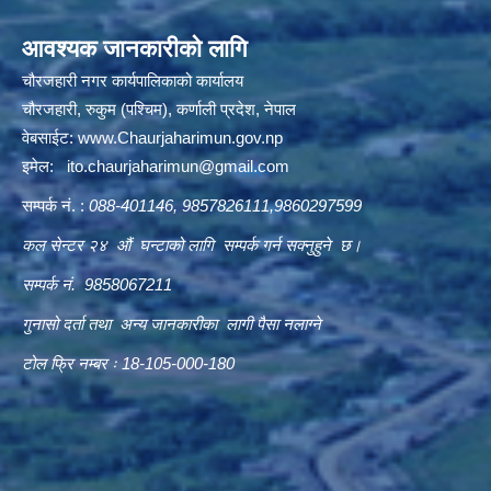
आवश्यक जानकारीको लागि
चौरजहारी नगर कार्यपालिकाको कार्यालय
चौरजहारी, रुकुम (पश्चिम), कर्णाली प्रदेश, नेपाल
वेबसाईट:
www.Chaurjaharimun.gov.np
इमेल:
ito.chaurjaharimun@
gmail.com
सम्पर्क नं. :
088-401146, 9857826111,9860297599
कल सेन्टर २४ औं घन्टाको लागि सम्पर्क गर्न सक्नुहुने छ।
सम्पर्क नं. 9858067211
गुनासो दर्ता तथा अन्य जानकारीका लागी पैसा नलाग्ने
टोल फ्रि नम्बर ः 18-105-000-180