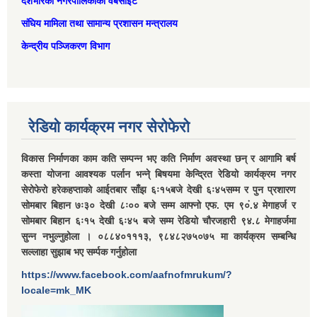
देशभरिका नगरपालिकाको वेबसाइट
संघिय मामिला तथा सामान्‍य प्रशासन मन्त्रालय
केन्द्रीय पञ्जिकरण विभाग
रेडियो कार्यक्रम नगर सेरोफेरो
विकास निर्माणका काम कति सम्पन्न भए कति निर्माण अवस्था छन् र आगामि बर्ष
कस्ता योजना आवश्यक पर्लान भन्ने् बिषयमा केन्द्रित रेडियो कार्यक्रम नगर
सेरोफेरो हरेकहप्ताको आईतबार साँझ ६ः१५बजे देखी ६ः४५सम्म र पुन प्रशारण
सोमबार बिहान ७ः३० देखी ८ः०० बजे सम्म आफ्नो एफ. एम ९०ं.४ मेगाहर्ज र
सोमबार बिहान ६ः१५ देखी ६ः४५ बजे सम्म रेडियो चौरजहारी ९४.८ मेगाहर्जमा
सुन्न नभुल्नुहोला । ०८८४०१११३, ९८४८२७५०७५ मा कार्यक्रम सम्बन्धि
सल्लाहा सुझाब भए सर्म्पक गर्नुहोला
https://www.facebook.com/aafnofmrukum/?
locale=mk_MK