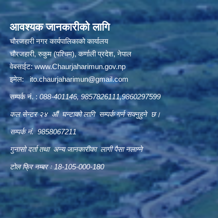
आवश्यक जानकारीको लागि
चौरजहारी नगर कार्यपालिकाको कार्यालय
चौरजहारी, रुकुम (पश्चिम), कर्णाली प्रदेश, नेपाल
वेबसाईट:
www.Chaurjaharimun.gov.np
इमेल:
ito.chaurjaharimun@
gmail.com
सम्पर्क नं. :
088-401146, 9857826111,9860297599
कल सेन्टर २४ औं घन्टाको लागि सम्पर्क गर्न सक्नुहुने छ।
सम्पर्क नं. 9858067211
गुनासो दर्ता तथा अन्य जानकारीका लागी पैसा नलाग्ने
टोल फ्रि नम्बर ः 18-105-000-180