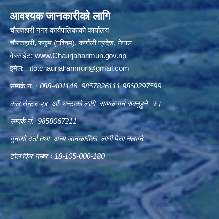
आवश्यक जानकारीको लागि
चौरजहारी नगर कार्यपालिकाको कार्यालय
चौरजहारी, रुकुम (पश्चिम), कर्णाली प्रदेश, नेपाल
वेबसाईट:
www.Chaurjaharimun.gov.np
इमेल:
ito.chaurjaharimun@
gmail.com
सम्पर्क नं. :
088-401146, 9857826111,9860297599
कल सेन्टर २४ औं घन्टाको लागि सम्पर्क गर्न सक्नुहुने छ।
सम्पर्क नं. 9858067211
गुनासो दर्ता तथा अन्य जानकारीका लागी पैसा नलाग्ने
टोल फ्रि नम्बर ः 18-105-000-180