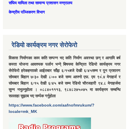
संघिय मामिला तथा सामान्‍य प्रशासन मन्त्रालय
केन्द्रीय पञ्जिकरण विभाग
रेडियो कार्यक्रम नगर सेरोफेरो
विकास निर्माणका काम कति सम्पन्न भए कति निर्माण अवस्था छन् र आगामि बर्ष
कस्ता योजना आवश्यक पर्लान भन्ने् बिषयमा केन्द्रित रेडियो कार्यक्रम नगर
सेरोफेरो हरेकहप्ताको आईतबार साँझ ६ः१५बजे देखी ६ः४५सम्म र पुन प्रशारण
सोमबार बिहान ७ः३० देखी ८ः०० बजे सम्म आफ्नो एफ. एम ९०ं.४ मेगाहर्ज र
सोमबार बिहान ६ः१५ देखी ६ः४५ बजे सम्म रेडियो चौरजहारी ९४.८ मेगाहर्जमा
सुन्न नभुल्नुहोला । ०८८४०१११३, ९८४८२७५०७५ मा कार्यक्रम सम्बन्धि
सल्लाहा सुझाब भए सर्म्पक गर्नुहोला
https://www.facebook.com/aafnofmrukum/?
locale=mk_MK