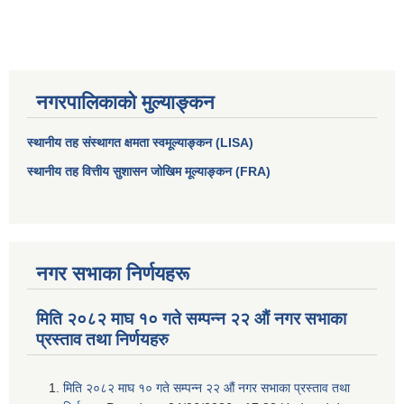
नगरपालिकाको मुल्याङ्कन
स्थानीय तह संस्थागत क्षमता स्वमूल्याङ्कन (LISA)
स्थानीय तह वित्तीय सुशासन जोखिम मूल्याङ्कन (FRA)
आधारभूत तथा माध्यमिक तहका प्रधानध्यापकसँग चौरजहारी नगरपालिकाले गरेको कार्य सम्पादन करार सम्झौता ।
नगर सभाका निर्णयहरू
सामाजिक सुरक्षा भत्ता नाम दर्ता र नाम नवीकरणका लागि दिईने निवेदनको ढांचा
मिति २०८२ माघ १० गते सम्पन्न २२ औं नगर सभाका
प्रस्ताव तथा निर्णयहरु
प्रकोप ब्यबस्थापन कोषमा सहयोग गर्ने संघ सस्था तथा व्यक्तिहरुको एकिकृत बिवरण
मिति २०८२ माघ १० गते सम्पन्न २२ औं नगर सभाका प्रस्ताव तथा