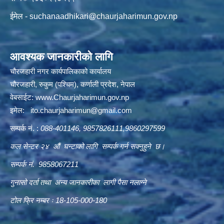
ईमेल -
suchanaadhikari@chaurjaharimun.gov.np
आवश्यक जानकारीको लागि
चौरजहारी नगर कार्यपालिकाको कार्यालय
चौरजहारी, रुकुम (पश्चिम), कर्णाली प्रदेश, नेपाल
वेबसाईट:
www.Chaurjaharimun.gov.np
इमेल:
ito.chaurjaharimun@
gmail.com
सम्पर्क नं. :
088-401146, 9857826111,9860297599
कल सेन्टर २४ औं घन्टाको लागि सम्पर्क गर्न सक्नुहुने छ।
सम्पर्क नं. 9858067211
गुनासो दर्ता तथा अन्य जानकारीका लागी पैसा नलाग्ने
टोल फ्रि नम्बर ः 18-105-000-180