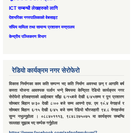
ICT सम्बन्धी लेखहरुको लागि
देशभरिका नगरपालिकाको वेबसाइट
संघिय मामिला तथा सामान्‍य प्रशासन मन्त्रालय
केन्द्रीय पञ्जिकरण विभाग
रेडियो कार्यक्रम नगर सेरोफेरो
विकास निर्माणका काम कति सम्पन्न भए कति निर्माण अवस्था छन् र आगामि बर्ष
कस्ता योजना आवश्यक पर्लान भन्ने् बिषयमा केन्द्रित रेडियो कार्यक्रम नगर
सेरोफेरो हरेकहप्ताको आईतबार साँझ ६ः१५बजे देखी ६ः४५सम्म र पुन प्रशारण
सोमबार बिहान ७ः३० देखी ८ः०० बजे सम्म आफ्नो एफ. एम ९०ं.४ मेगाहर्ज र
सोमबार बिहान ६ः१५ देखी ६ः४५ बजे सम्म रेडियो चौरजहारी ९४.८ मेगाहर्जमा
सुन्न नभुल्नुहोला । ०८८४०१११३, ९८४८२७५०७५ मा कार्यक्रम सम्बन्धि
सल्लाहा सुझाब भए सर्म्पक गर्नुहोला
https://www.facebook.com/aafnofmrukum/?