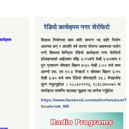
रेडियो कार्यक्रम नगर सेरोफेरो
ार्यक्रम
विकास निर्माणका काम कति सम्पन्न भए कति निर्माण
अवस्था छन् र आगामि बर्ष कस्ता योजना आवश्यक पर्लान
भन्ने् बिषयमा केन्द्रित रेडियो कार्यक्रम नगर सेरोफेरो
हरेकहप्ताको आईतबार साँझ ६ः१५बजे देखी ६ः४५सम्म र
पुन प्रशारण सोमबार बिहान ७ः३० देखी ८ः०० बजे सम्म
आफ्नो एफ. एम ९०ं.४ मेगाहर्ज र सोमबार बिहान ६ः१५
देखी ६ः४५ बजे सम्म रेडियो चौरजहारी ९४.८ मेगाहर्जमा
सुन्न नभुल्नुहोला । ०८८४०१११३, ९८४८२७५०७५ मा
कार्यक्रम सम्बन्धि सल्लाहा सुझाब भए सर्म्पक गर्नुहोला
https://www.facebook.com/aafnofmrukum/?
locale=mk_MK