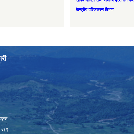
संघिय मामिला तथा सामान्‍य प्रशासन मन्
केन्द्रीय पञ्जिकरण विभाग
ारी
िकृत
७५९९