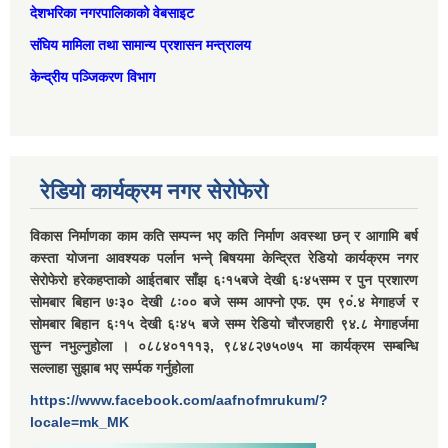
देशभरिका नगरपालिकाको वेबसाइट
संघिय मामिला तथा सामान्‍य प्रशासन मन्त्रालय
केन्द्रीय पञ्जिकरण विभाग
रेडियो कार्यक्रम नगर सेरोफेरो
विकास निर्माणका काम कति सम्पन्न भए कति निर्माण अवस्था छन् र आगामि बर्ष
कस्ता योजना आवश्यक पर्लान भन्ने् बिषयमा केन्द्रित रेडियो कार्यक्रम नगर
सेरोफेरो हरेकहप्ताको आईतबार साँझ ६ः१५बजे देखी ६ः४५सम्म र पुन प्रशारण
सोमबार बिहान ७ः३० देखी ८ः०० बजे सम्म आफ्नो एफ. एम ९०ं.४ मेगाहर्ज र
सोमबार बिहान ६ः१५ देखी ६ः४५ बजे सम्म रेडियो चौरजहारी ९४.८ मेगाहर्जमा
सुन्न नभुल्नुहोला । ०८८४०१११३, ९८४८२७५०७५ मा कार्यक्रम सम्बन्धि
सल्लाहा सुझाब भए सर्म्पक गर्नुहोला
https://www.facebook.com/aafnofmrukum/?
locale=mk_MK