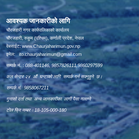
आवश्यक जानकारीको लागि
चौरजहारी नगर कार्यपालिकाको कार्यालय
चौरजहारी, रुकुम (पश्चिम), कर्णाली प्रदेश, नेपाल
वेबसाईट:
www.Chaurjaharimun.gov.np
इमेल:
ito.chaurjaharimun@
gmail.com
सम्पर्क नं. :
088-401146, 9857826111,9860297599
कल सेन्टर २४ औं घन्टाको लागि सम्पर्क गर्न सक्नुहुने छ।
सम्पर्क नं. 9858067211
गुनासो दर्ता तथा अन्य जानकारीका लागी पैसा नलाग्ने
टोल फ्रि नम्बर ः 18-105-000-180