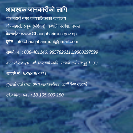
आवश्यक जानकारीको लागि
चौरजहारी नगर कार्यपालिकाको कार्यालय
चौरजहारी, रुकुम (पश्चिम), कर्णाली प्रदेश, नेपाल
वेबसाईट:
www.Chaurjaharimun.gov.np
इमेल:
ito.chaurjaharimun@
gmail.com
सम्पर्क नं. :
088-401146, 9857826111,9860297599
कल सेन्टर २४ औं घन्टाको लागि सम्पर्क गर्न सक्नुहुने छ।
सम्पर्क नं. 9858067211
गुनासो दर्ता तथा अन्य जानकारीका लागी पैसा नलाग्ने
टोल फ्रि नम्बर ः 18-105-000-180