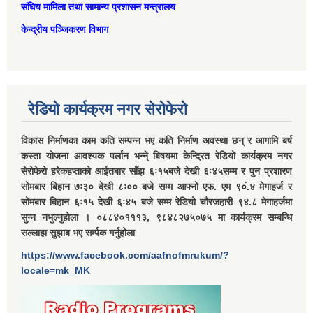
संघिय मामिला तथा सामान्‍य प्रशासन मन्त्रालय
केन्द्रीय पञ्जिकरण विभाग
रेडियो कार्यक्रम नगर सेरोफेरो
विकास निर्माणका काम कति सम्पन्न भए कति निर्माण अवस्था छन् र आगामि बर्ष
कस्ता योजना आवश्यक पर्लान भन्ने् बिषयमा केन्द्रित रेडियो कार्यक्रम नगर
सेरोफेरो हरेकहप्ताको आईतबार साँझ ६ः१५बजे देखी ६ः४५सम्म र पुन प्रशारण
सोमबार बिहान ७ः३० देखी ८ः०० बजे सम्म आफ्नो एफ. एम ९०ं.४ मेगाहर्ज र
सोमबार बिहान ६ः१५ देखी ६ः४५ बजे सम्म रेडियो चौरजहारी ९४.८ मेगाहर्जमा
सुन्न नभुल्नुहोला । ०८८४०१११३, ९८४८२७५०७५ मा कार्यक्रम सम्बन्धि
सल्लाहा सुझाब भए सर्म्पक गर्नुहोला
https://www.facebook.com/aafnofmrukum/?
locale=mk_MK