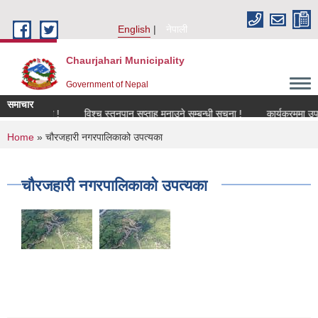
Skip to main content
English
नेपाली
Chaurjahari Municipality
Government of Nepal
समाचार
म्बन्धमा !
विश्च स्तनपान सप्ताह मनाउने सम्बन्धी सूचना !
कार्यक्रममा उपस्थित हु
You are here
Home
» चौरजहारी नगरपालिकाको उपत्यका
चौरजहारी नगरपालिकाको उपत्यका