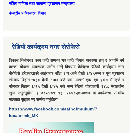
संघिय मामिला तथा सामान्‍य प्रशासन मन्त्रालय
केन्द्रीय पञ्जिकरण विभाग
रेडियो कार्यक्रम नगर सेरोफेरो
विकास निर्माणका काम कति सम्पन्न भए कति निर्माण अवस्था छन् र आगामि बर्ष
कस्ता योजना आवश्यक पर्लान भन्ने् बिषयमा केन्द्रित रेडियो कार्यक्रम नगर
सेरोफेरो हरेकहप्ताको आईतबार साँझ ६ः१५बजे देखी ६ः४५सम्म र पुन प्रशारण
सोमबार बिहान ७ः३० देखी ८ः०० बजे सम्म आफ्नो एफ. एम ९०ं.४ मेगाहर्ज र
सोमबार बिहान ६ः१५ देखी ६ः४५ बजे सम्म रेडियो चौरजहारी ९४.८ मेगाहर्जमा
सुन्न नभुल्नुहोला । ०८८४०१११३, ९८४८२७५०७५ मा कार्यक्रम सम्बन्धि
सल्लाहा सुझाब भए सर्म्पक गर्नुहोला
https://www.facebook.com/aafnofmrukum/?
locale=mk_MK