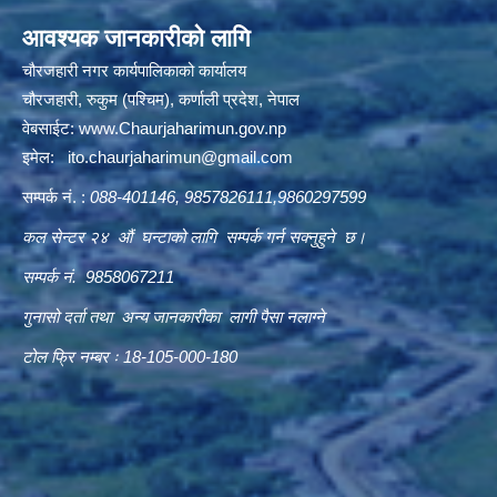
आवश्यक जानकारीको लागि
चौरजहारी नगर कार्यपालिकाको कार्यालय
चौरजहारी, रुकुम (पश्चिम), कर्णाली प्रदेश, नेपाल
वेबसाईट:
www.Chaurjaharimun.gov.np
इमेल:
ito.chaurjaharimun@
gmail.com
सम्पर्क नं. :
088-401146, 9857826111,9860297599
कल सेन्टर २४ औं घन्टाको लागि सम्पर्क गर्न सक्नुहुने छ।
सम्पर्क नं. 9858067211
गुनासो दर्ता तथा अन्य जानकारीका लागी पैसा नलाग्ने
टोल फ्रि नम्बर ः 18-105-000-180