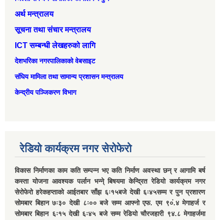
अर्थ मन्त्रालय
सूचना तथा संचार मन्त्रालय
ICT सम्बन्धी लेखहरुको लागि
देशभरिका नगरपालिकाको वेबसाइट
संघिय मामिला तथा सामान्‍य प्रशासन मन्त्रालय
केन्द्रीय पञ्जिकरण विभाग
रेडियो कार्यक्रम नगर सेरोफेरो
विकास निर्माणका काम कति सम्पन्न भए कति निर्माण अवस्था छन् र आगामि बर्ष
कस्ता योजना आवश्यक पर्लान भन्ने् बिषयमा केन्द्रित रेडियो कार्यक्रम नगर
सेरोफेरो हरेकहप्ताको आईतबार साँझ ६ः१५बजे देखी ६ः४५सम्म र पुन प्रशारण
सोमबार बिहान ७ः३० देखी ८ः०० बजे सम्म आफ्नो एफ. एम ९०ं.४ मेगाहर्ज र
सोमबार बिहान ६ः१५ देखी ६ः४५ बजे सम्म रेडियो चौरजहारी ९४.८ मेगाहर्जमा