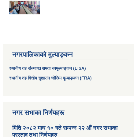
नगरपालिकाको मुल्याङ्कन
स्थानीय तह संस्थागत क्षमता स्वमूल्याङ्कन (LISA)
स्थानीय तह वित्तीय सुशासन जोखिम मूल्याङ्कन (FRA)
आधारभूत तथा माध्यमिक तहका प्रधानध्यापकसँग चौरजहारी नगरपालिकाले गरेको कार्य सम्पादन करार सम्झौता ।
सामाजिक सुरक्षा भत्ता नाम दर्ता र नाम नवीकरणका लागि दिईने निवेदनको ढांचा
नगर सभाका निर्णयहरू
प्रकोप ब्यबस्थापन कोषमा सहयोग गर्ने संघ सस्था तथा व्यक्तिहरुको एकिकृत बिवरण
मिति २०८२ माघ १० गते सम्पन्न २२ औं नगर सभाका
प्रस्ताव तथा निर्णयहरु