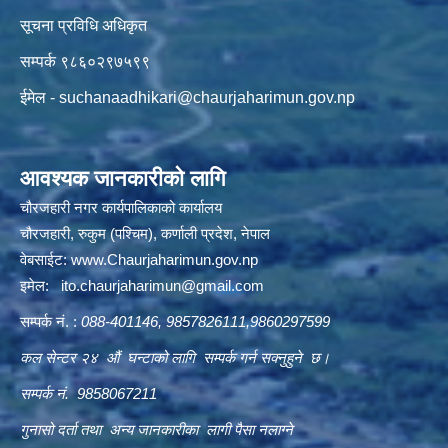
सूचना प्रविधि अधिकृत
सम्पर्क ९८६०२९७५९९
ईमेल -
suchanaadhikari@chaurjaharimun.gov.np
आवश्यक जानकारीको लागि
चौरजहारी नगर कार्यपालिकाको कार्यालय
चौरजहारी, रुकुम (पश्चिम), कर्णाली प्रदेश, नेपाल
वेबसाईट:
www.Chaurjaharimun.gov.np
इमेल:
ito.chaurjaharimun@
gmail.com
सम्पर्क नं. :
088-401146, 9857826111,9860297599
कल सेन्टर २४ औं घन्टाको लागि सम्पर्क गर्न सक्नुहुने छ।
सम्पर्क नं. 9858067211
गुनासो दर्ता तथा अन्य जानकारीका लागी पैसा नलाग्ने