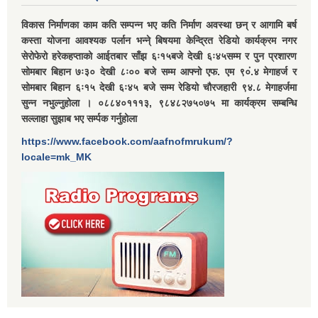
विकास निर्माणका काम कति सम्पन्न भए कति निर्माण अवस्था छन् र आगामि बर्ष
कस्ता योजना आवश्यक पर्लान भन्ने् बिषयमा केन्द्रित रेडियो कार्यक्रम नगर
सेरोफेरो हरेकहप्ताको आईतबार साँझ ६ः१५बजे देखी ६ः४५सम्म र पुन प्रशारण
सोमबार बिहान ७ः३० देखी ८ः०० बजे सम्म आफ्नो एफ. एम ९०ं.४ मेगाहर्ज र
सोमबार बिहान ६ः१५ देखी ६ः४५ बजे सम्म रेडियो चौरजहारी ९४.८ मेगाहर्जमा
सुन्न नभुल्नुहोला । ०८८४०१११३, ९८४८२७५०७५ मा कार्यक्रम सम्बन्धि
सल्लाहा सुझाब भए सर्म्पक गर्नुहोला
https://www.facebook.com/aafnofmrukum/?
locale=mk_MK