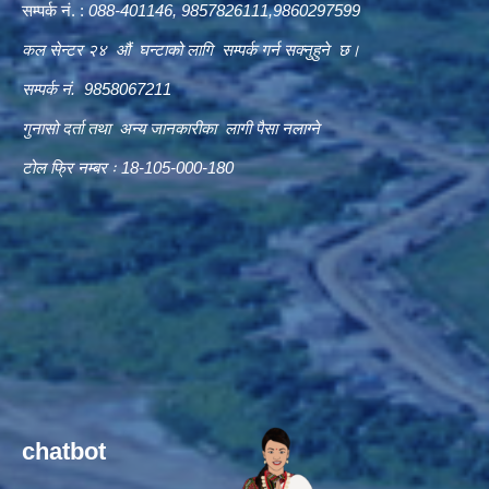
सम्पर्क नं. :
088-401146, 9857826111,9860297599
कल सेन्टर २४ औं घन्टाको लागि सम्पर्क गर्न सक्नुहुने छ।
सम्पर्क नं. 9858067211
गुनासो दर्ता तथा अन्य जानकारीका लागी पैसा नलाग्ने
टोल फ्रि नम्बर ः 18-105-000-180
chatbot