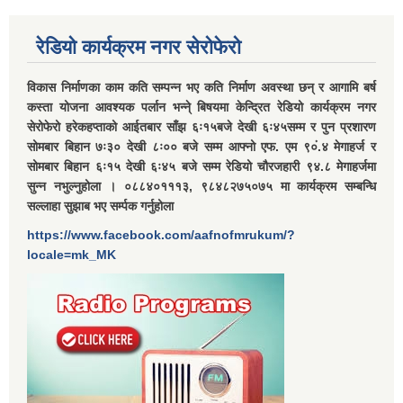
रेडियो कार्यक्रम नगर सेरोफेरो
विकास निर्माणका काम कति सम्पन्न भए कति निर्माण अवस्था छन् र आगामि बर्ष
कस्ता योजना आवश्यक पर्लान भन्ने् बिषयमा केन्द्रित रेडियो कार्यक्रम नगर
सेरोफेरो हरेकहप्ताको आईतबार साँझ ६ः१५बजे देखी ६ः४५सम्म र पुन प्रशारण
सोमबार बिहान ७ः३० देखी ८ः०० बजे सम्म आफ्नो एफ. एम ९०ं.४ मेगाहर्ज र
सोमबार बिहान ६ः१५ देखी ६ः४५ बजे सम्म रेडियो चौरजहारी ९४.८ मेगाहर्जमा
सुन्न नभुल्नुहोला । ०८८४०१११३, ९८४८२७५०७५ मा कार्यक्रम सम्बन्धि
सल्लाहा सुझाब भए सर्म्पक गर्नुहोला
https://www.facebook.com/aafnofmrukum/?
locale=mk_MK